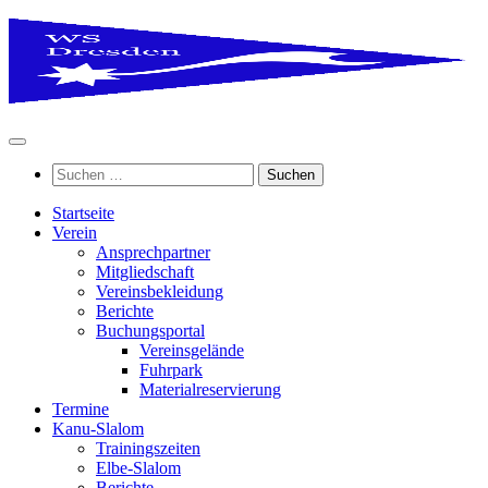
Zum
Inhalt
springen
Suchen
nach:
Startseite
Verein
Ansprechpartner
Mitgliedschaft
Vereinsbekleidung
Berichte
Buchungsportal
Vereinsgelände
Fuhrpark
Materialreservierung
Termine
Kanu-Slalom
Trainingszeiten
Elbe-Slalom
Berichte