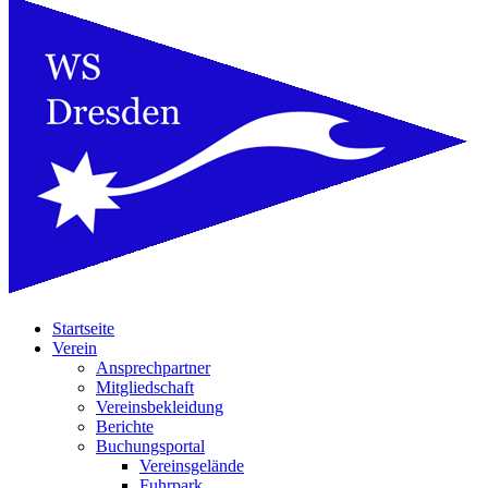
Startseite
Verein
Ansprechpartner
Mitgliedschaft
Vereinsbekleidung
Berichte
Buchungsportal
Vereinsgelände
Fuhrpark