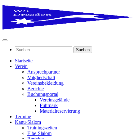
Zum
Inhalt
springen
Suchen
nach:
Startseite
Verein
Ansprechpartner
Mitgliedschaft
Vereinsbekleidung
Berichte
Buchungsportal
Vereinsgelände
Fuhrpark
Materialreservierung
Termine
Kanu-Slalom
Trainingszeiten
Elbe-Slalom
Berichte