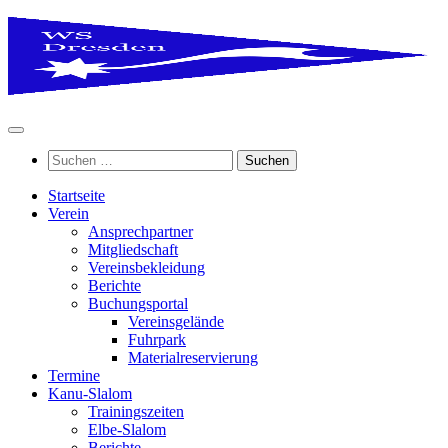
Zum
Inhalt
springen
Suchen
nach:
Startseite
Verein
Ansprechpartner
Mitgliedschaft
Vereinsbekleidung
Berichte
Buchungsportal
Vereinsgelände
Fuhrpark
Materialreservierung
Termine
Kanu-Slalom
Trainingszeiten
Elbe-Slalom
Berichte