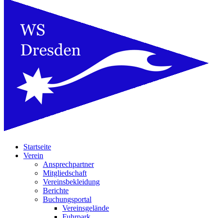
Startseite
Verein
Ansprechpartner
Mitgliedschaft
Vereinsbekleidung
Berichte
Buchungsportal
Vereinsgelände
Fuhrpark