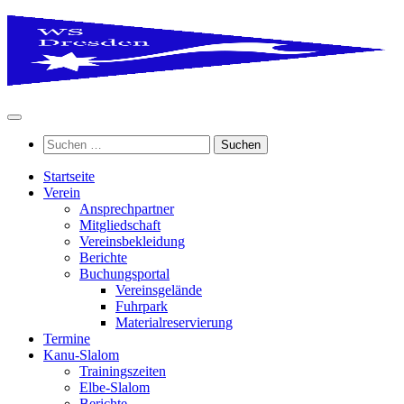
Zum
Inhalt
springen
Suchen
nach:
Startseite
Verein
Ansprechpartner
Mitgliedschaft
Vereinsbekleidung
Berichte
Buchungsportal
Vereinsgelände
Fuhrpark
Materialreservierung
Termine
Kanu-Slalom
Trainingszeiten
Elbe-Slalom
Berichte