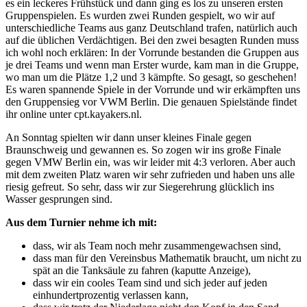
es ein leckeres Frühstück und dann ging es los zu unseren ersten
Gruppenspielen. Es wurden zwei Runden gespielt, wo wir auf
unterschiedliche Teams aus ganz Deutschland trafen, natürlich auch
auf die üblichen Verdächtigen. Bei den zwei besagten Runden muss
ich wohl noch erklären: In der Vorrunde bestanden die Gruppen aus
je drei Teams und wenn man Erster wurde, kam man in die Gruppe,
wo man um die Plätze 1,2 und 3 kämpfte. So gesagt, so geschehen!
Es waren spannende Spiele in der Vorrunde und wir erkämpften uns
den Gruppensieg vor VWM Berlin. Die genauen Spielstände findet
ihr online unter cpt.kayakers.nl.
An Sonntag spielten wir dann unser kleines Finale gegen
Braunschweig und gewannen es. So zogen wir ins große Finale
gegen VMW Berlin ein, was wir leider mit 4:3 verloren. Aber auch
mit dem zweiten Platz waren wir sehr zufrieden und haben uns alle
riesig gefreut. So sehr, dass wir zur Siegerehrung glücklich ins
Wasser gesprungen sind.
Aus dem Turnier nehme ich mit:
dass, wir als Team noch mehr zusammengewachsen sind,
dass man für den Vereinsbus Mathematik braucht, um nicht zu
spät an die Tanksäule zu fahren (kaputte Anzeige),
dass wir ein cooles Team sind und sich jeder auf jeden
einhundertprozentig verlassen kann,