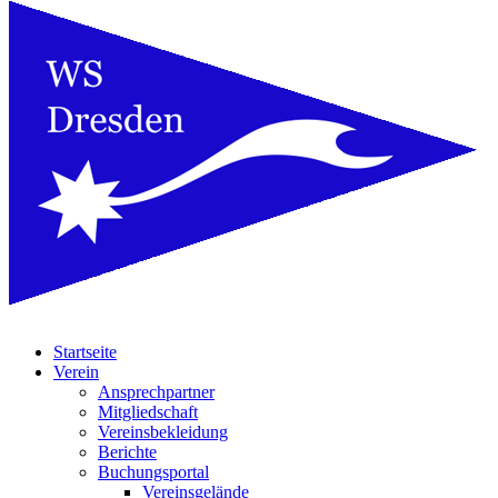
Startseite
Verein
Ansprechpartner
Mitgliedschaft
Vereinsbekleidung
Berichte
Buchungsportal
Vereinsgelände