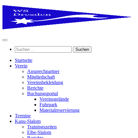
Zum
Inhalt
springen
Suchen
nach:
Startseite
Verein
Ansprechpartner
Mitgliedschaft
Vereinsbekleidung
Berichte
Buchungsportal
Vereinsgelände
Fuhrpark
Materialreservierung
Termine
Kanu-Slalom
Trainingszeiten
Elbe-Slalom
Berichte