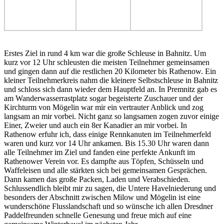
Erstes Ziel in rund 4 km war die große Schleuse in Bahnitz. Um
kurz vor 12 Uhr schleusten die meisten Teilnehmer gemeinsamen
und gingen dann auf die restlichen 20 Kilometer bis Rathenow. Ein
kleiner Teilnehmerkreis nahm die kleinere Selbstschleuse in Bahnitz
und schloss sich dann wieder dem Hauptfeld an. In Premnitz gab es
am Wanderwasserrastplatz sogar begeisterte Zuschauer und der
Kirchturm von Mögelin war mir ein vertrauter Anblick und zog
langsam an mir vorbei. Nicht ganz so langsamen zogen zuvor einige
Einer, Zweier und auch ein 8er Kanadier an mir vorbei. In
Rathenow erfuhr ich, dass einige Rennkanuten im Teilnehmerfeld
waren und kurz vor 14 Uhr ankamen. Bis 15.30 Uhr waren dann
alle Teilnehmer im Ziel und fanden eine perfekte Ankunft im
Rathenower Verein vor. Es dampfte aus Töpfen, Schüsseln und
Waffeleisen und alle stärkten sich bei gemeinsamen Gesprächen.
Dann kamen das große Packen, Laden und Verabschieden.
Schlussendlich bleibt mir zu sagen, die Untere Havelniederung und
besonders der Abschnitt zwischen Milow und Mögelin ist eine
wunderschöne Flusslandschaft und so wünsche ich allen Dresdner
Paddelfreunden schnelle Genesung und freue mich auf eine