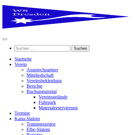
Zum
Inhalt
springen
Suchen
nach:
Startseite
Verein
Ansprechpartner
Mitgliedschaft
Vereinsbekleidung
Berichte
Buchungsportal
Vereinsgelände
Fuhrpark
Materialreservierung
Termine
Kanu-Slalom
Trainingszeiten
Elbe-Slalom
Berichte