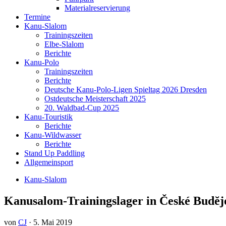
Materialreservierung
Termine
Kanu-Slalom
Trainingszeiten
Elbe-Slalom
Berichte
Kanu-Polo
Trainingszeiten
Berichte
Deutsche Kanu-Polo-Ligen Spieltag 2026 Dresden
Ostdeutsche Meisterschaft 2025
20. Waldbad-Cup 2025
Kanu-Touristik
Berichte
Kanu-Wildwasser
Berichte
Stand Up Paddling
Allgemeinsport
Kanu-Slalom
Kanusalom-Trainingslager in České Budĕj
von
CJ
·
5. Mai 2019