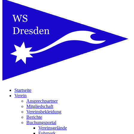
Startseite
Verein
Ansprechpartner
Mitgliedschaft
Vereinsbekleidung
Berichte
Buchungsportal
Vereinsgelände
Fuhrpark