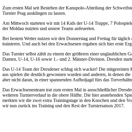
Zum ersten Mal seit Bestehen der Kanupolo-Abteilung der Schweifster
Turnier Prag ausklingen zu lassen.
Am Mittwoch starteten wir mit 14 Kids der U-14 Truppe, 7 Polospie
der Moldau nutzten und unsere Teams anfeuerten.
Bei bestem Wetter nutzen wir den Donnerstag und Freitag für täglich
trainieren. Und auch bei den Erwachsenen ergaben sich hier erste E
Das Turnier selbst zählt zu einem der größeren einer unglaublichen G
Damen, U-14, U-16 sowie 1.- und 2. Männer-Division. Dresden start
Das U-14 Team der Dresdener schlug sich wacker! Die mitgereisten Ki
aus spielen die deutlich gewonnen wurden und anderen, in denen die G
aber nicht daran, in einer spannenden Aufholjagd fürs das Torverhält
Das Erwachsenenteam trat zum ersten Mal in ausschließlicher Dresde
weiteren Turnierverlauf in die obere Hälfte. Die hier anstehenden S
merkten wir die zwei extra Trainingstage in den Knochen und den Vor
wir nun zurück ins Training und den Rest der Turniersaison 2017.