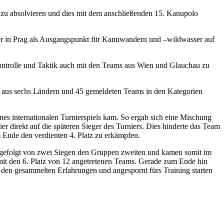
g zu absolvieren und dies mit dem anschließenden 15. Kanupolo
er in Prag als Ausgangspunkt für Kanuwandern und –wildwasser auf
skontrolle und Taktik auch mit den Teams aus Wien und Glauchau zu
gung aus sechs Ländern und 45 gemeldeten Teams in den Kategorien
nes internationalen Turnierspiels kam. So ergab sich eine Mischung
r direkt auf die späteren Sieger des Turniers. Dies hinderte das Team
m Ende den verdienten 4. Platz zu erkämpfen.
ge gefolgt von zwei Siegen den Gruppen zweiten und kamen somit im
somit den 6. Platz von 12 angetretenen Teams. Gerade zum Ende hin
t den gesammelten Erfahrungen und angespornt fürs Training starten