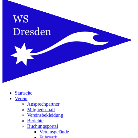
Startseite
Verein
Ansprechpartner
Mitgliedschaft
Vereinsbekleidung
Berichte
Buchungsportal
Vereinsgelände
Fuhrpark