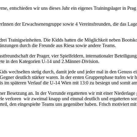
ne, entschieden wir uns dieses Jahr ein eigenes Trainingslager in Pra
lerInnen der Erwachsenengruppe sowie 4 Vereinsfreunden, die das Lag
 drei Trainigseinheiten. Die Kidds hatten die Möglichkeit neben Boot
rgänzungen durch die Freunde aus Riesa sowie andere Teams.
astfreundschaft der Prager, vier Spielfeldern, internationaler Beteili
ete in den Kategorien U-14 und 2.Männer-Division.
ds wechselten stetig durch, damit jede und jeder mal in den Genuss ei
egner deutlich stärker waren. In der ersten Gruppenphase trafen wir hie
nis im späteren Verlauf die U-14 Wien mit 13:0 zu besiegn und somit a
ner Besetzung an. In der Vorrunde ergatterten wir mit einer Niederla
piele verloren wir zweimal knapp und einmal deutlich und ergatterten 
teil, den eingespielte Teams uns gegenüber haben. Frisch motiviert mi