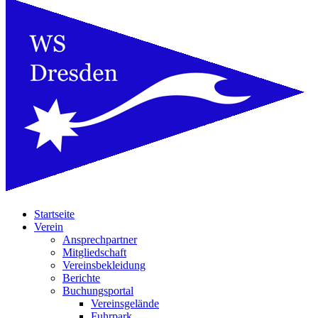
Startseite
Verein
Ansprechpartner
Mitgliedschaft
Vereinsbekleidung
Berichte
Buchungsportal
Vereinsgelände
Fuhrpark