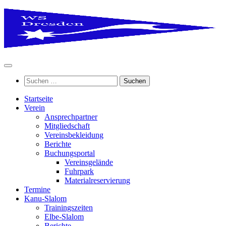
Zum
Inhalt
springen
Suchen
nach:
Startseite
Verein
Ansprechpartner
Mitgliedschaft
Vereinsbekleidung
Berichte
Buchungsportal
Vereinsgelände
Fuhrpark
Materialreservierung
Termine
Kanu-Slalom
Trainingszeiten
Elbe-Slalom
Berichte